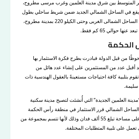
بحر المتوسط بين شرق مدينة العلمين وغرب مرسى مطروح،
 يقع في الساحل الشمالي الجديد ضمن شريط ساحلي بطول
50 كم امتدادًا من منطقة الضبعة فى الكيلو 170 بطريق الساحل الشمالى الغربى وحتى الكيلو 220 بمدينة مطروح،
ا حوالي 65 كم فقط.
س الحكمة
حوظًا من قبل الدولة فبادرت بطرح فكرة الاستثمار بها
 قد أقبل عدد من المستثمرين على إنشاء عدد هائل من
قوم بتلبية كافة احتياجات مستعينةً بالعقول الهندسية ذات
سليمة.
ينة العلمين الجديدة” التي أُنشئت لتصبح مدينة سكنية
في الساحل الشمالي قرر الاستثمار في منطقة رأس الحكمة
كصدى سياحي لتلك المدينة الصاعدة اقتصاديًا وسياحيًا على مساحة تبلغ 55 ألف فدان وذلك لأنها تتسم بمجموعة من
تي تعمل على تلبية المتطلبات المختلفة.