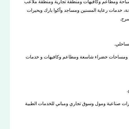
: شاطئ رملي ممهد للنزول و 22 حمام سباحة ومطاعم وكافيهات ومنطقة تجارية ومنطقة ملاعب
لى نوادي صحية وفندق 5 نجوم وحضانة، خدمات رعاية المسنين ومساجد وأكوا بارك وبحيرات
رح.
ارك ومساحات خضراء شاسعة ومطاعم وكافيهات و خدمات
رات صناعية ومول وسوق تجاري ومباني للخدمات الطبية