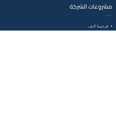
مشروعات الشركة
فرجينيا لايف
فرجينيا ريزورت
فرجينيا ستايل
مشروع اكتوبر
صفحات هامة
عن الشركة
المدونة
كل المشروعات