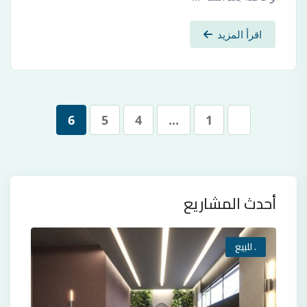
اقرأ المزيد
6
5
4
...
1
أحدث المشاريع
. للبيع